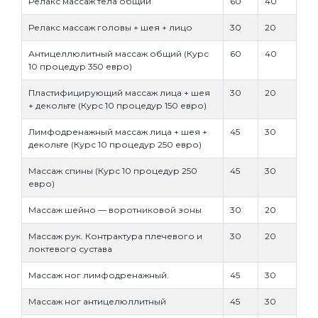
Релакс массаж тела общий
60
40
Релакс массаж головы + шея + лицо
30
20
Антицеллюлитный массаж общий (Курс
60
40
10 процедур 350 евро)
Пластифицирующий массаж лица + шея
30
20
+ декольте (Курс 10 процедур 150 евро)
Лимфодренажный массаж лица + шея +
45
30
декольте (Курс 10 процедур 250 евро)
Массаж спины (Курс 10 процедур 250
45
30
евро)
Массаж шейно — воротниковой зоны
30
20
Массаж рук. Контрактура плечевого и
30
20
локтевого сустава
Массаж ног лимфодренажный.
45
30
Массаж ног антицелюллитный
45
30