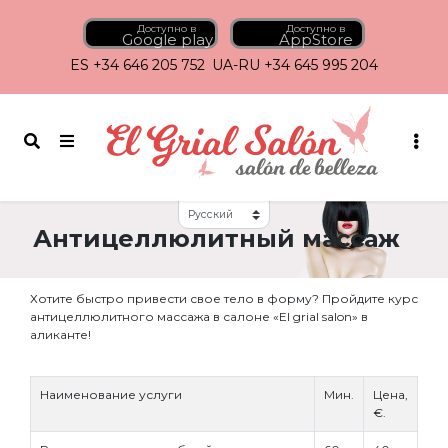
Доступно в
Доступно в
Google play
AppStore
ES +34 646 205 752
UA-RU +34 645 995 204
Skip
to
Антицеллюлитный массаж
content
Хотите быстро привести свое тело в форму? Пройдите курс
антицеллюлитного массажа в салоне «El grial salon» в
аликанте!
Наименование услуги
Мин.
Цена,
€.