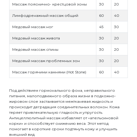
Массаж пояснично- крестцовой зоны
30
20
Лимфодренажный массаж общий
60
40
Медовый массаж ног
45
30
Медовый массаж живота
30
20
Медовый массаж спины
30
20
Медовый массаж проблемных зон
30
20
Массаж горячими камнями (Hot Stone)
60
40
Под действием гормонального фона, неправильного
питания, малоподвижного образа жизни в подкожно-
жировом слое застаивается межтканевая жидкость и
происходит деградация соединительных волокон. Кожа
теряет привлекательную гладкость и упругость.
Антицеллюлитный массаж избавляет от «апельсиновой
корки» и способствует снижению веса. Этот метод
помогает в короткие сроки подтянуть кожу и улучшить
внешний вид.